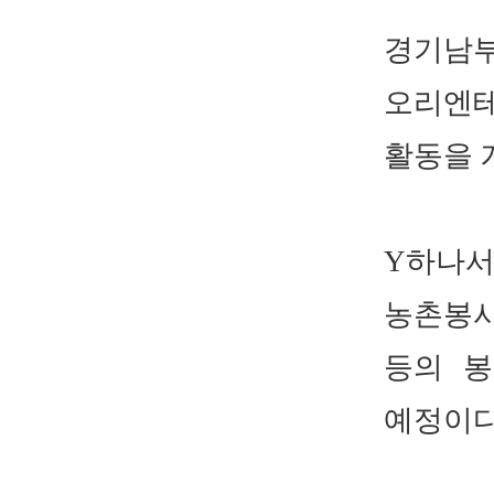
경기남
오리엔테
활동을
Y
하나
농촌봉
등의 
예정이