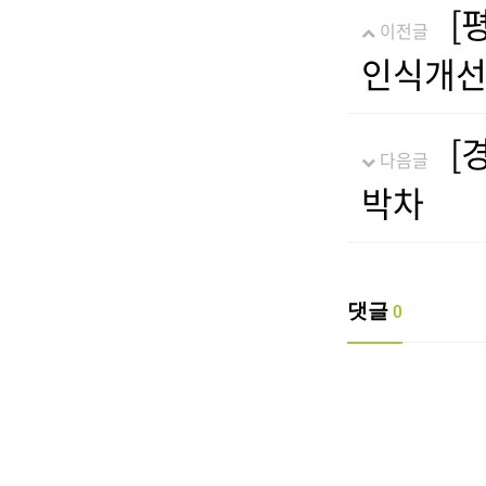
[
이전글
인식개선
[
다음글
박차
댓글
0