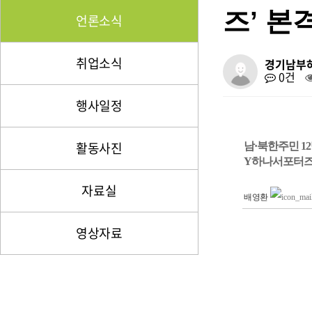
즈’ 본
언론소식
취업소식
경기남부
0건
행사일정
활동사진
남·북한주민 1
Y하나서포터즈
자료실
배영환
영상자료