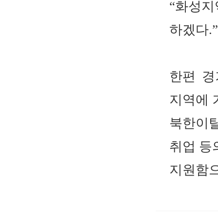
“
화성
하겠다
.”
한편 경
지역에 
북한이탈
취업 등
지원함으