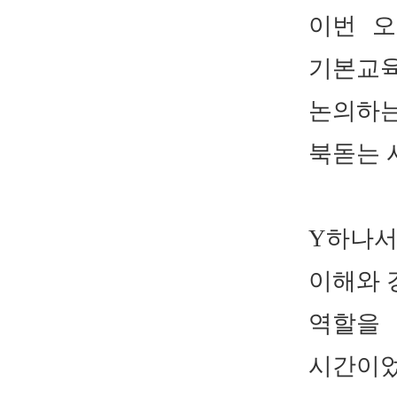
이번 
기본교육
논의하
북돋는 
Y
하나서
이해와
역할을
시간이