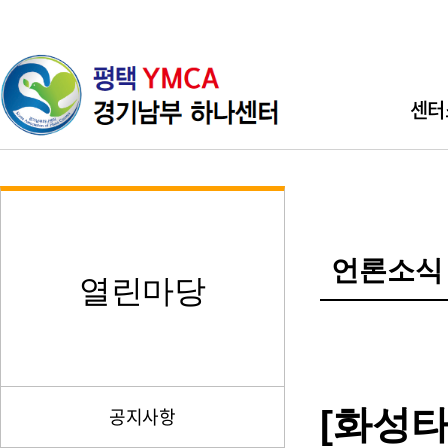
센터
인사
기관소개 
언론소식
직원소개 
열린마당
찾아오시
[화성
공지사항