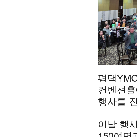
평택YMC
컨벤션홀에
행사를 
이날 행
150여명