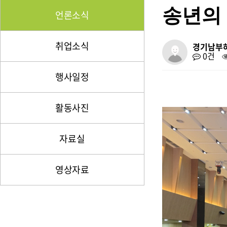
송년의 
언론소식
취업소식
경기남부
0건
행사일정
활동사진
자료실
영상자료