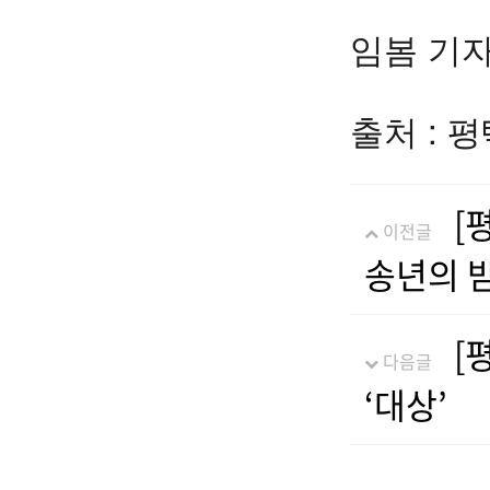
임봄 기자 f
출처 : 
[
이전글
송년의 
[
다음글
‘대상’