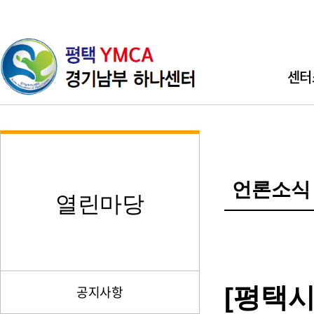
센터
인사
기관소개 
언론소식
직원소개 
열린마당
찾아오시
[평택
공지사항