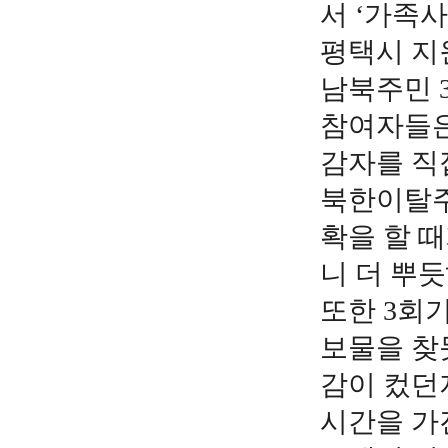
서 ‘가족사
평택시 지
남북주민 
참여자들은
감자를 직
북한이탈주
확을 할 때
니 더 뿌
또한 3회
보물을 찾
감이 컸던
시간을 가진