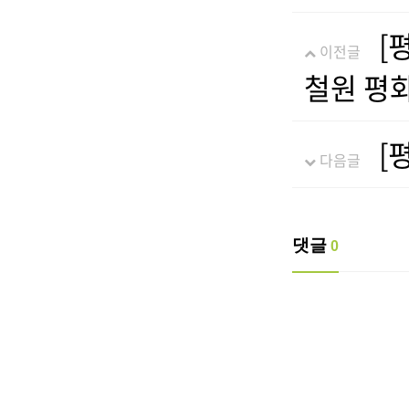
[
이전글
철원 평
[
다음글
댓글
0