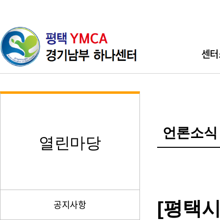
센터
인사
기관소개 
언론소식
직원소개 
열린마당
찾아오시
[평택시
공지사항