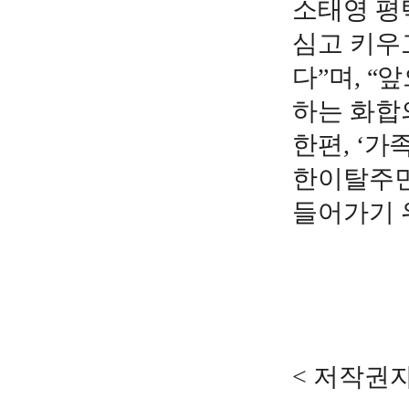
소태영 평
심고 키우
다”며, 
하는 화합
한편, ‘
한이탈주민
들어가기 
< 저작권