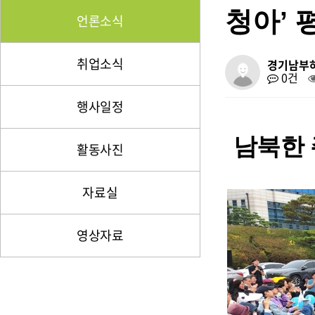
청아’ 
언론소식
취업소식
경기남부
0건
행사일정
남북한 
활동사진
자료실
영상자료