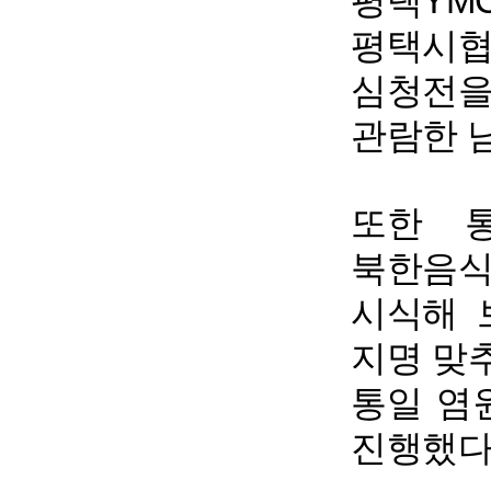
평택Y
평택시
심청전을
관람한 
또한 
북한음식
시식해 
지명 맞추
통일 염
진행했다