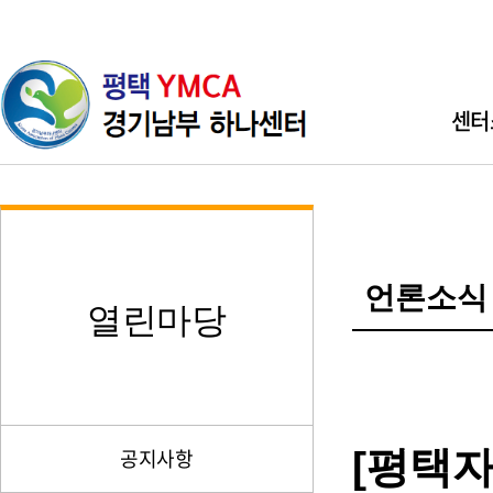
센터
인사
기관소개 
언론소식
직원소개 
열린마당
찾아오시
[평택
공지사항