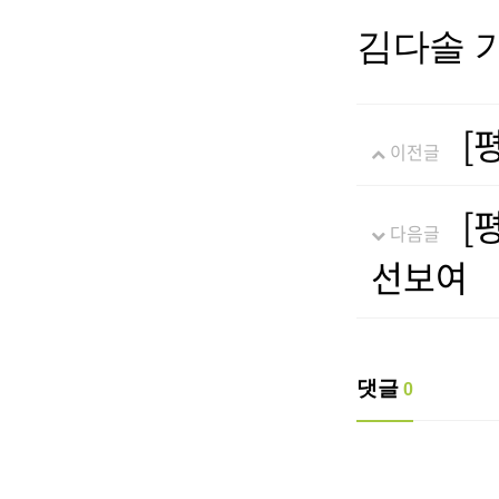
김다솔 기자
[
이전글
[
다음글
선보여
댓글
0