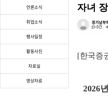
자녀 장
언론소식
취업소식
경기남부
0건
행사일정
활동사진
[한국증
자료실
영상자료
202