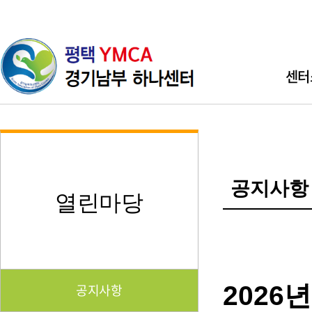
센터
인사
기관소개 
공지사항
직원소개 
열린마당
찾아오시
202
공지사항