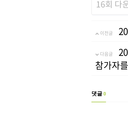
16회 다운로
2
이전글
2
다음글
참가자를
댓글
0