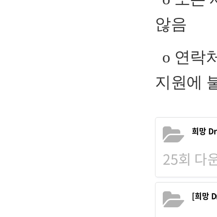
않음
o 연락처
지원에 
희망 D
25회 다운로
[희망 