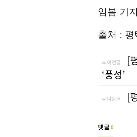
임봄 기자 f
출처 : 
[
이전글
‘풍성’
[
다음글
댓글
0