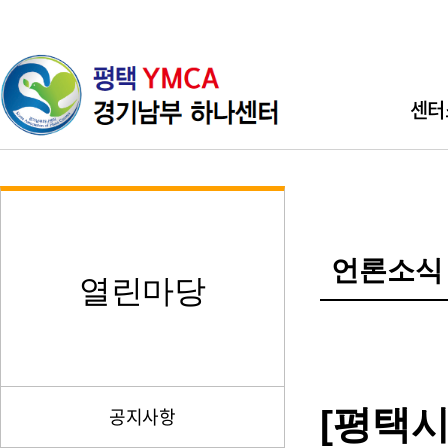
센터
인사
기관소개 
언론소식
직원소개 
열린마당
찾아오시
[평택
공지사항