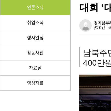
대회 ‘
언론소식
취업소식
경기남부
0건
행사일정
남북주민
활동사진
400만원
자료실
영상자료