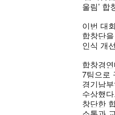
울림’ 
이번 대
합창단을 
인식 개
합창경연대
7팀으로 
경기남부하
수상했다
창단한 합
소통과 