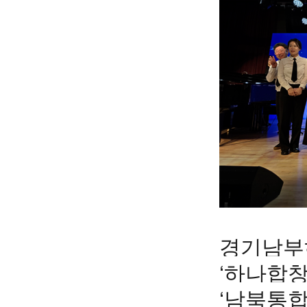
경기남부
‘하나합창
‘남북통합